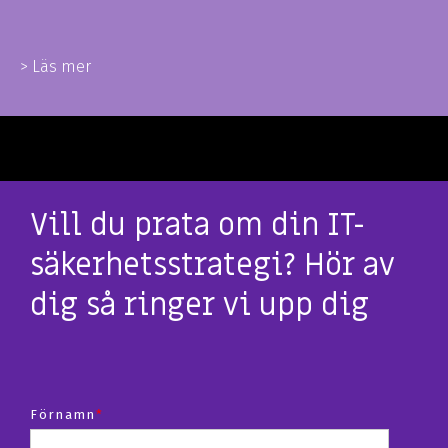
> Läs mer
Vill du prata om din IT-
säkerhetsstrategi? Hör av
dig så ringer vi upp dig
Förnamn
*