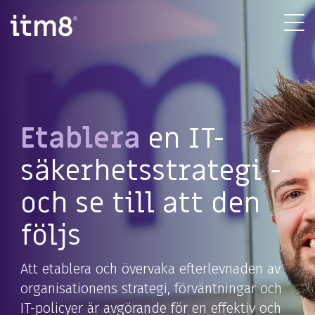
Gå
direkte
Tog
til
Me
indhold
Etablera
en IT-
säkerhetsstrategi -
och se till att den
följs
Att etablera och övervaka efterlevnaden av
organisationens strategi, förväntningar och
IT-policyer är avgörande för en effektiv och